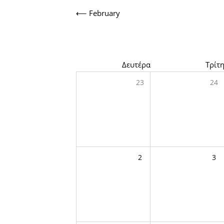
⟵
February
Δευτέρα
Τρίτ
23
24
2
3