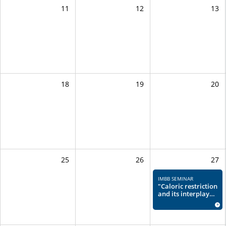
genomes"
11
12
13
18
19
20
25
26
27
IMBB SEMINAR
"Caloric restriction
and its interplay
with redox
+
signaling in
lifespan and
healthspan"