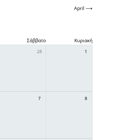
April
⟶
Σάββατο
Κυριακή
28
1
7
8