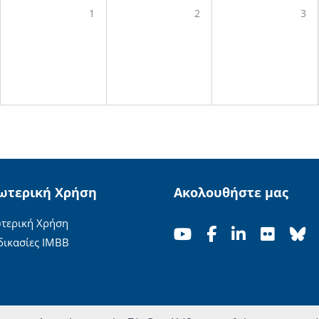
1
2
3
ωτερική Χρήση
Ακολουθήστε μας
τερική Χρήση
δικασίες ΙΜΒΒ