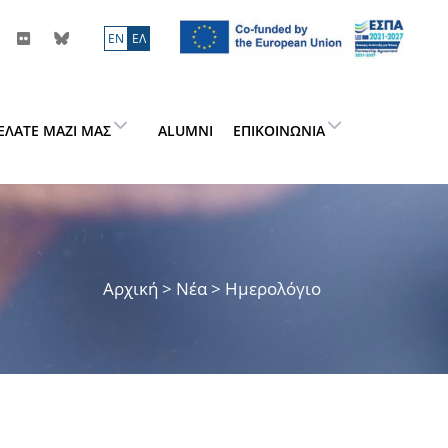
ΕN
ΕΛ
ΕΛΆΤΕ ΜΑΖΊ ΜΑΣ
ALUMNI
ΕΠΙΚΟΙΝΩΝΊΑ
Αρχική
> Νέα > Ημερολόγιο