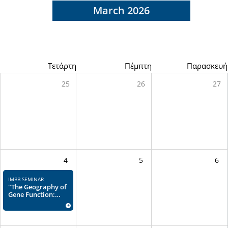
March 2026
η
Τετάρτη
Πέμπτη
Παρασκευή
25
26
27
4
5
6
IMBB SEMINAR
"The Geography of
Gene Function:
Spatial constraints
+
in gene expression
and regulation in
eukaryotic