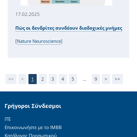
17.02.2025
Πώς οι δενδρίτες συνδέουν διαδοχικές μνήμες
[
Nature Neuroscience
]
<<
<
1
2
3
4
5
…
9
>
>>
Γρήγοροι Σύνδεσμοι
ΙΤΕ
Επικοινωνήστε με το ΙΜΒΒ
Κατάλογος Προσωπικού