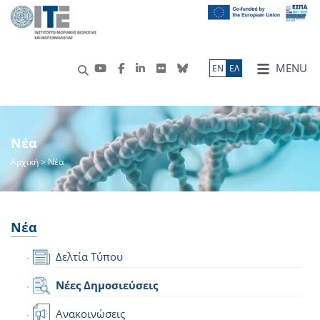
MENU
ΕN
ΕΛ
Νέα
Αρχική
> Νέα
Νέα
Δελτία Τύπου
Νέες Δημοσιεύσεις
Ανακοινώσεις