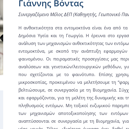
Γιάννης Βόντας
Συνεργαζόμενο Μέλος ΔΕΠ (Καθηγητής, Γεωπονικό Πα
Η ανθεκτικότητα στα εντομοκτόνα είναι ένα από τ
Δημόσια Υγεία και τη Γεωργία. Η έρευνα στο εργασ
ανάλυση των μηχανισμών ανθεκτικότητας των εντόμων
εντομοκτόνα, με σκοπό την ανάπτυξη εφαρμογών γ
φαινομένου. Οι πειραματικές προσεγγίσεις μας πε
αναλύσεων και γενετικών/λειτουργικών μεθόδων, γι
που σχετίζονται με το φαινότυπο. Επίσης χρησιμ
μικροσκοπίας, προκειμένου να μελετήσουμε τη “φαρ
βελτιώσουμε, σε συνεργασία με τη Βιομηχανία. Σύγ
και εφαρμόζονται, για τη μελέτη της δυναμικής και τ
πληθυσμούς εντόμων. Μη τοξικοί ενζυμικού παρεμποδ
των μηχανισμών αποτοξικοποίησης των εντόμων 
αναπτύσσονται σε συνεργασία με τη Βιομηχανία, γι
νέας γενιάς. Τέλος, ιδιαίτερη έμφαση έχει δοθεί 