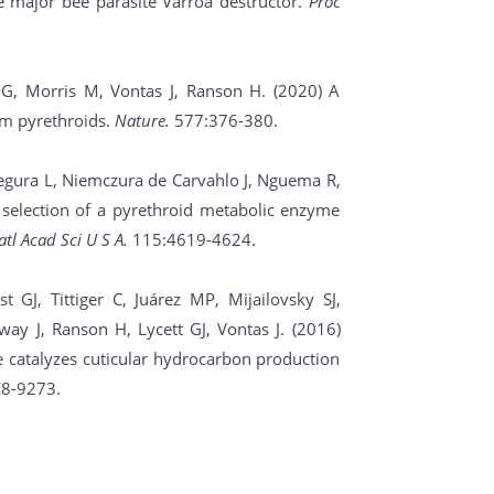
 major bee parasite Varroa destructor.
Proc
 G, Morris M, Vontas J, Ranson H. (2020) A
om pyrethroids.
Nature.
577:376-380.
, Segura L, Niemczura de Carvahlo J, Nguema R,
election of a pyrethroid metabolic enzyme
atl Acad Sci U S A.
115:4619-4624.
J, Tittiger C, Juárez MP, Mijailovsky SJ,
ay J, Ranson H, Lycett GJ, Vontas J. (2016)
e catalyzes cuticular hydrocarbon production
8-9273.