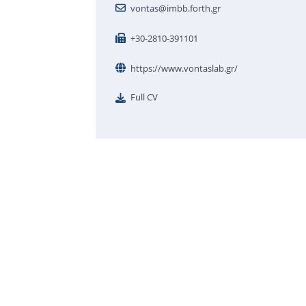
vontas@imbb.forth.gr
+30-2810-391101
https://www.vontaslab.gr/
Full CV