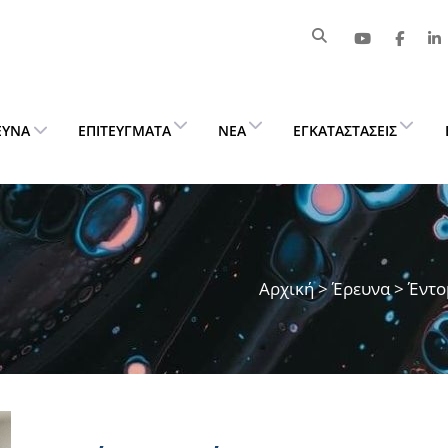
ΕΥΝΑ
ΕΠΙΤΕΎΓΜΑΤΑ
ΝΈΑ
ΕΓΚΑΤΑΣΤΆΣΕΙΣ
Αρχική
>
Έρευνα
> Έντο