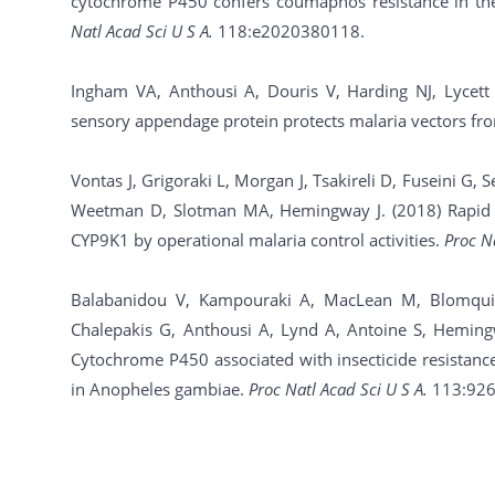
cytochrome P450 confers coumaphos resistance in the
Natl Acad Sci U S A.
118:e2020380118.
Ingham VA, Anthousi A, Douris V, Harding NJ, Lycett
sensory appendage protein protects malaria vectors fr
Vontas J, Grigoraki L, Morgan J, Tsakireli D, Fuseini G
Weetman D, Slotman MA, Hemingway J. (2018) Rapid s
CYP9K1 by operational malaria control activities.
Proc N
Balabanidou V, Kampouraki A, MacLean M, Blomquist G
Chalepakis G, Anthousi A, Lynd A, Antoine S, Hemingw
Cytochrome P450 associated with insecticide resistanc
in Anopheles gambiae.
Proc Natl Acad Sci U S A.
113:926