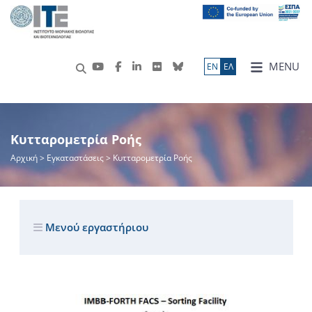
MENU
ΕN
ΕΛ
Κυτταρομετρία Ροής
Αρχική
> Εγκαταστάσεις > Κυτταρομετρία Ροής
Μενού εργαστήριου