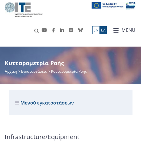
MENU
ΕN
ΕΛ
Κυτταρομετρία Ροής
Αρχική
> Εγκαταστάσεις > Κυτταρομετρία Ροής
Μενού εγκαταστάσεων
Infrastructure/Equipment