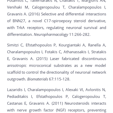
Potamitis C, Tavernarakis N, Chavakis T, Margioris AN,
Venihaki M, Calogeropoulou T, Charalampopoulos I,
Gravanis A. (2016) Selective and differential interactions
of BNN27, a novel C17-spiroepoxy steroid derivative,
with TrkA receptors, regulating neuronal survival and
differentiation.
Neuropharmacology
11:266-282.
Simitzi C, Efstathopoulos P, Kourgiantaki A, Ranella A,
Charalampopoulos I, Fotakis C, Athanassakis I, Stratakis
E, Gravanis A. (2015) Laser fabricated discontinuous
anisotropic microconical substrates as a new model
scaffold to control the directionality of neuronal network
outgrowth.
Biomaterials
67:115-128.
Lazaridis I, Charalampopoulos I, Alexaki VI, Avlonitis N,
Pediaditakis I, Efstathopoulos P, Calogeropoulou T,
Castanas E, Gravanis A. (2011) Neurosteroids interacts
with nerve growth factor (NGF) receptors, preventing