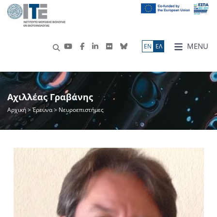
MENU
ΕN
ΕΛ
Αχιλλέας Γραβάνης
Αρχική
>
Έρευνα
> Νευροεπιστήμες