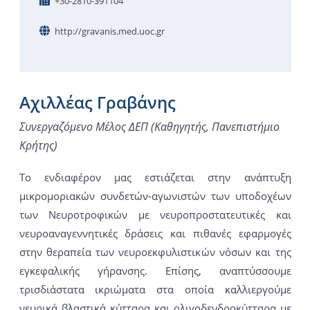
+30-2810-391104
http://gravanis.med.uoc.gr
Αχιλλέας Γραβάνης
Συνεργαζόμενο Μέλος ΔΕΠ (Καθηγητής, Πανεπιστήμιο
Κρήτης)
Το ενδιαφέρον μας εστιάζεται στην ανάπτυξη
μικρομοριακών συνδετών-αγωνιστών των υποδοχέων
των Νευροτροφικών με νευροπροστατευτικές και
νευροαναγεννητικές δράσεις και πιθανές εφαρμογές
στην θεραπεία των νευροεκφυλιστικών νόσων και της
εγκεφαλικής γήρανσης. Επίσης, αναπτύσσουμε
τρισδιάστατα ικριώματα στα οποία καλλιεργούμε
νευρικά βλαστικά κύτταρα και ολιγοδενδροκύτταρα με