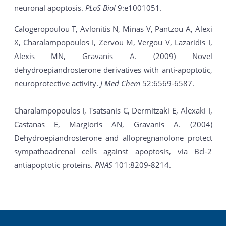
neuronal apoptosis.
PLoS Biol
9:e1001051.
Calogeropoulou T, Avlonitis N, Minas V, Pantzou A, Alexi
X, Charalampopoulos I, Zervou M, Vergou V, Lazaridis I,
Alexis MN, Gravanis A. (2009) Novel
dehydroepiandrosterone derivatives with anti-apoptotic,
neuroprotective activity.
J Med Chem
52:6569-6587.
Charalampopoulos I, Tsatsanis C, Dermitzaki E, Alexaki I,
Castanas E, Margioris AN, Gravanis A. (2004)
Dehydroepiandrosterone and allopregnanolone protect
sympathoadrenal cells against apoptosis, via Bcl-2
antiapoptotic proteins.
PNAS
101:8209-8214.