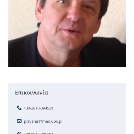
Επικοινωνία
+30-2810-394521
gravanis@med.uoc.gr