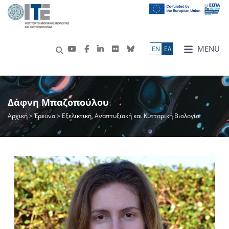
MENU
ΕN
ΕΛ
Δάφνη Μπαζοπούλου
Αρχική
>
Έρευνα
> Εξελικτική, Αναπτυξιακή και Κυτταρική Βιολογία