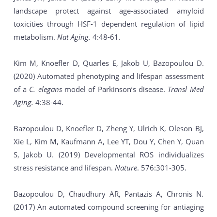
landscape protect against age-associated amyloid
toxicities through HSF-1 dependent regulation of lipid
metabolism.
Nat Aging.
4:48-61.
Kim M, Knoefler D, Quarles E, Jakob U, Bazopoulou D.
(2020) Automated phenotyping and lifespan assessment
of a
C. elegans
model of Parkinson’s disease.
Transl Med
Aging.
4:38-44.
Bazopoulou D, Knoefler D, Zheng Y, Ulrich K, Oleson BJ,
Xie L, Kim M, Kaufmann A, Lee YT, Dou Y, Chen Y, Quan
S, Jakob U. (2019) Developmental ROS individualizes
stress resistance and lifespan.
Nature
. 576:301-305.
Bazopoulou D, Chaudhury AR, Pantazis A, Chronis N.
(2017) An automated compound screening for antiaging