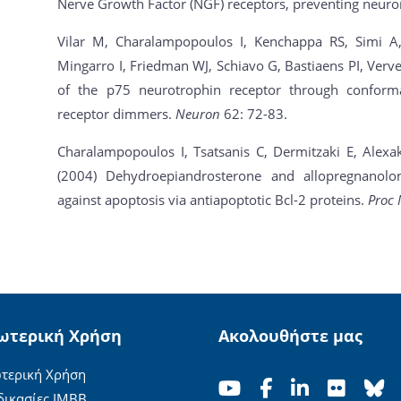
Nerve Growth Factor (NGF) receptors, preventing neuro
Vilar M, Charalampopoulos I, Kenchappa RS, Simi A,
Mingarro I, Friedman WJ, Schiavo G, Bastiaens PI, Verve
of the p75 neurotrophin receptor through conforma
receptor dimmers.
Neuron
62: 72-83.
Charalampopoulos I, Tsatsanis C, Dermitzaki E, Alexak
(2004) Dehydroepiandrosterone and allopregnanolo
against apoptosis via antiapoptotic Bcl-2 proteins.
Proc 
ωτερική Χρήση
Ακολουθήστε μας
τερική Χρήση
δικασίες ΙΜΒΒ