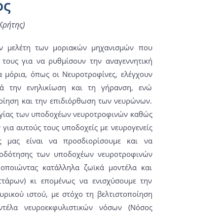
ος
Κρήτης)
ην μελέτη των μοριακών μηχανισμών που
ς τους για να ρυθμίσουν την αναγεννητική
α μόρια, όπως οι Νευροτροφίνες, ελέγχουν
ά την ενηλικίωση και τη γήρανση, ενώ
οίηση και την επιδιόρθωση των νευρώνων.
υργίας των υποδοχέων νευροτροφινών καθώς
για αυτούς τους υποδοχείς με νευρογενείς
ας μας είναι να προσδιορίσουμε και να
τοδότησης των υποδοχέων νευροτροφινών
μοποιώντας κατάλληλα ζωϊκά μοντέλα και
υττάρων) κι επομένως να ενισχύσουμε την
υρικού ιστού, με στόχο τη βελτιστοποίηση
ντέλα νευροεκφυλιστικών νόσων (Νόσος