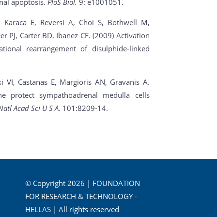
nal apoptosis.
PloS Biol.
9: e1001051.
 Karaca E, Reversi A, Choi S, Bothwell M,
er PJ, Carter BD, Ibanez CF. (2009) Activation
tional rearrangement of disulphide-linked
i VI, Castanas E, Margioris AN, Gravanis A.
ne protect sympathoadrenal medulla cells
Natl Acad Sci U S A.
101:8209-14.
© Copyright 2026 | FOUNDATION
FOR RESEARCH & TECHNOLOGY -
HELLAS | All rights reserved