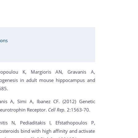
ions
iropoulou K, Margioris AN, Gravanis A,
rogenesis in adult mouse hippocampus and
685.
anis A, Simi A, Ibanez CF. (2012) Genetic
Neurotrophin Receptor.
Cell Rep.
2:1563-70.
itis N, Pediaditakis I, Efstathopoulos P,
steroids bind with high affinity and activate