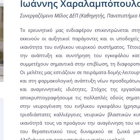
Ιωάννης Χαραλαμπόπουλ
Συνεργαζόμενο Μέλος ΔΕΠ (Καθηγητής, Πανεπιστήμιο 
Το ερευνητικό μας ενδιαφέρον επικεντρώνεται στ
εκκινούν οι αυξητικοί παράγοντες και οι υποδοχεί
ικανότητα του ενήλικου νευρικού συστήματος. Τέτοι
την ανάπτυξη και συντήρηση του εγκεφάλου κατ
συμμετέχουν σημαντικά στην επιβίωση, τη διαφοροπ
Οι μελέτες μας εστιάζουν σε πειράματα δομής-λειτο
και στη φαρμακολογική ανάπτυξη νέων προσδεμάτων 
και αναγεννητικές ιδιότητες. Στόχος της εργασί
αποκρυπτογραφήσουμε τις πολλαπλές οδούς σημα
στην νευρογένεση του ενήλικου εγκεφάλου (χρησι
τρισδιάστατες καλλιέργειες νευρικών βλαστικών κ
ικανότητά τους να προάγουν την αναγέννηση του νε
του θεραπευτικού τους δυναμικού σε ζωϊκά μο
Αλτζχάιμερ και τραυματισμός νωτιαίου μυελού).