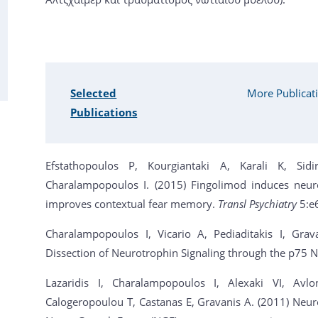
Selected
More Publicat
Publications
Efstathopoulos P, Kourgiantaki A, Karali K, Sid
Charalampopoulos I. (2015) Fingolimod induces neu
improves contextual fear memory.
Transl Psychiatry
5:e
Charalampopoulos I, Vicario A, Pediaditakis I, Grav
Dissection of Neurotrophin Signaling through the p75 
Lazaridis I, Charalampopoulos I, Alexaki VI, Avlon
Calogeropoulou T, Castanas E, Gravanis A. (2011) Neuro