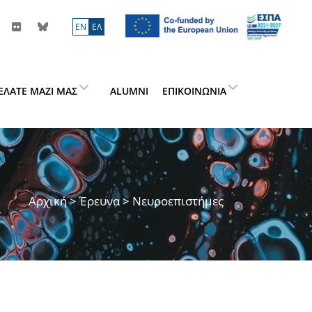
ΕN
ΕΛ
ΕΛΆΤΕ ΜΑΖΊ ΜΑΣ
ALUMNI
ΕΠΙΚΟΙΝΩΝΊΑ
Αρχική
>
Έρευνα
> Νευροεπιστήμες