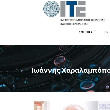
ΣΧΕΤΙΚΆ
ΈΡ
Ιωάννης Χαραλαμπόπ