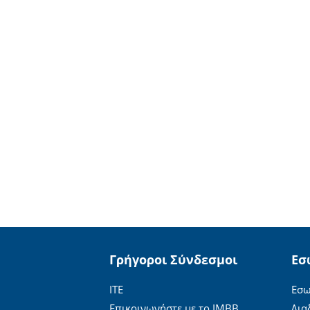
Γρήγοροι Σύνδεσμοι
Εσ
ΙΤΕ
Εσω
Επικοινωνήστε με το ΙΜΒΒ
Δια