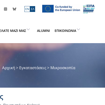
ΕN
ΕΛ
ΕΛΆΤΕ ΜΑΖΊ ΜΑΣ
ALUMNI
ΕΠΙΚΟΙΝΩΝΊΑ
Αρχική
> Εγκαταστάσεις > Μικροσκοπία
ς