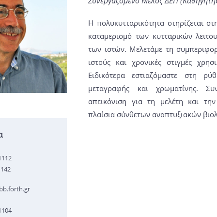
Συνεργαζόμενο Μέλος ΔΕΠ (Καθηγητής
Η πολυκυτταρικότητα στηρίζεται στ
καταμερισμό των κυτταρικών λειτο
των ιστών. Μελετάμε τη συμπεριφο
ιστούς και χρονικές στιγμές χρη
Ειδικότερα εστιαζόμαστε στη ρύ
μεταγραφής και χρωματίνης. Συν
απεικόνιση για τη μελέτη και τη
πλαίσια σύνθετων αναπτυξιακών βιο
α
1112
1142
b.forth.gr
1104