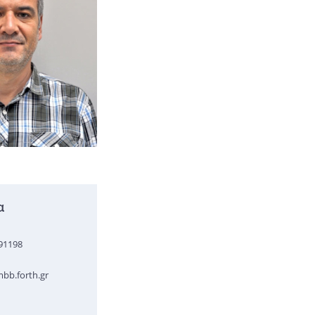
α
391198
bb.forth.gr