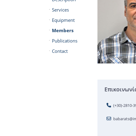
Services
Equipment
Members
Publications
Contact
Επικοινωνί
(+30)-2810-
babarats@im