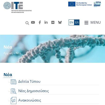
MENU
ΕN
ΕΛ
Νέα
Αρχική
> Νέα
Νέα
Δελτία Τύπου
Νέες Δημοσιεύσεις
Ανακοινώσεις