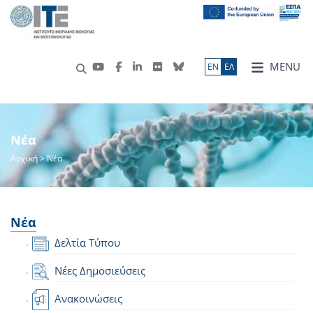
MENU
ΕN
ΕΛ
Νέα
Αρχική
> Νέα
Νέα
Δελτία Τύπου
Νέες Δημοσιεύσεις
Ανακοινώσεις