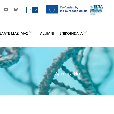
ΕN
ΕΛ
ΕΛΆΤΕ ΜΑΖΊ ΜΑΣ
ALUMNI
ΕΠΙΚΟΙΝΩΝΊΑ
Αρχική
> Νέα