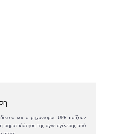
εση
 δίκτυο και ο μηχανισμός UPR παίζουν
ι η σηματοδότηση της αγγειογένεσης από
ο στρες.