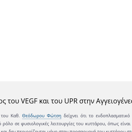
ος του VEGF και του UPR στην Αγγειογέν
 του Καθ.
Θεόδωρου Φώτση
δείχνει ότι το ενδοπλασματικό
ό ρόλο σε φυσιολογικές λειτουργίες του κυττάρου, όπως είνα
 και δεν περιορίζονται μόνο στην προσαρμογή του κυττάρου στ