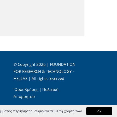
© Copyright 2026 | FOUNDATION
FOR RESEARCH & TECHNOLOGY -
HELLAS | All rights reserved
'Οροι Χρήσης
|
Πολιτική
Απορρήτου
Powered by
Apogee Information Systems
ράμματος περιήγησης, συμφωνείτε με τη χρήση των
ok