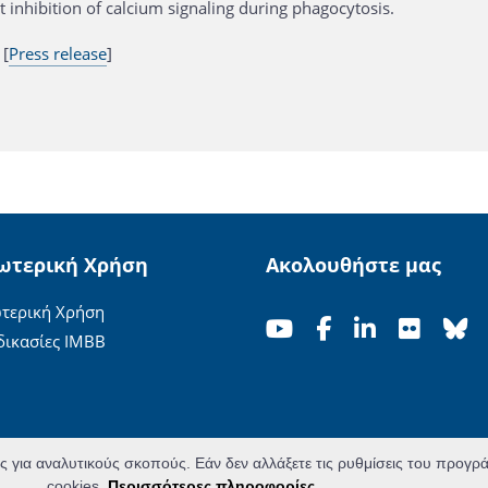
 inhibition of calcium signaling during phagocytosis.
 [
Press release
]
ωτερική Χρήση
Ακολουθήστε μας
τερική Χρήση
δικασίες ΙΜΒΒ
ες για αναλυτικούς σκοπούς. Εάν δεν αλλάξετε τις ρυθμίσεις του προγ
cookies.
Περισσότερες πληροφορίες...