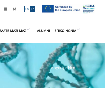
ΕN
ΕΛ
ΕΛΆΤΕ ΜΑΖΊ ΜΑΣ
ALUMNI
ΕΠΙΚΟΙΝΩΝΊΑ
Αρχική
> Νέα