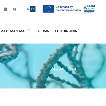
ΕN
ΕΛ
ΕΛΆΤΕ ΜΑΖΊ ΜΑΣ
ALUMNI
ΕΠΙΚΟΙΝΩΝΊΑ
Αρχική
> Νέα