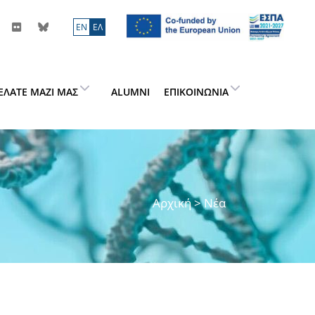
ΕN
ΕΛ
ΕΛΆΤΕ ΜΑΖΊ ΜΑΣ
ALUMNI
ΕΠΙΚΟΙΝΩΝΊΑ
Αρχική
> Νέα