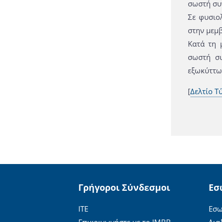
σωστή συ
Σε φυσιο
στην μεμβ
Κατά τη 
σωστή συ
εξωκύττωσ
[
Δελτίο Τ
Γρήγοροι Σύνδεσμοι
Εσ
ΙΤΕ
Εσω
Επικοινωνήστε με το ΙΜΒΒ
Δια