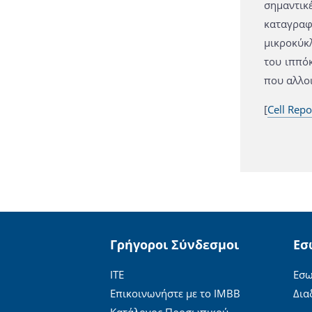
σημαντικ
καταγραφ
μικροκύκ
του ιππό
που αλλοι
[
Cell Repo
Γρήγοροι Σύνδεσμοι
Εσ
ΙΤΕ
Εσω
Επικοινωνήστε με το ΙΜΒΒ
Δια
Κατάλογος Προσωπικού