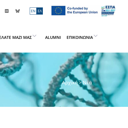
ΕN
ΕΛ
ΕΛΆΤΕ ΜΑΖΊ ΜΑΣ
ALUMNI
ΕΠΙΚΟΙΝΩΝΊΑ
Αρχική
> Νέα