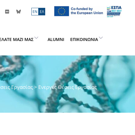
ΕN
ΕΛ
ΕΛΆΤΕ ΜΑΖΊ ΜΑΣ
ALUMNI
ΕΠΙΚΟΙΝΩΝΊΑ
σεις Εργασίας
> Ενεργές Θέσεις Εργασίας