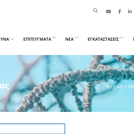
ΕΥΝΑ
ΕΠΙΤΕΎΓΜΑΤΑ
ΝΈΑ
ΕΓΚΑΤΑΣΤΆΣΕΙΣ
ας
Αρχική
>
Θέ