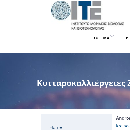
ΣΧΕΤΙΚΆ
ΈΡ
Κυτταροκαλλιέργειες
Andron
kretso
Home