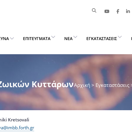
ΕΥΝΑ
ΕΠΙΤΕΎΓΜΑΤΑ
ΝΈΑ
ΕΓΚΑΤΑΣΤΆΣΕΙΣ
 Ζωικών Κυττάρων
Αρχική
> Εγκαταστάσεις
iki Kretsovali
va@imbb.forth.gr