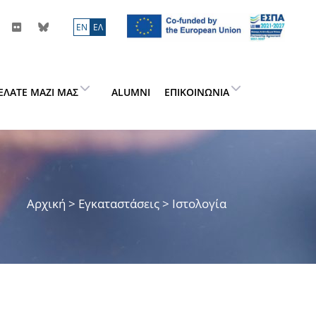
ΕN
ΕΛ
ΕΛΆΤΕ ΜΑΖΊ ΜΑΣ
ALUMNI
ΕΠΙΚΟΙΝΩΝΊΑ
Αρχική
> Εγκαταστάσεις > Ιστολογία