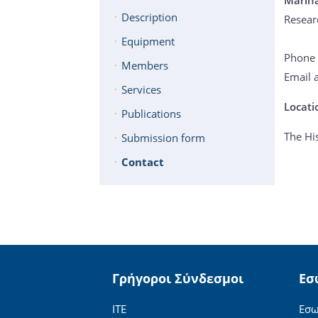
Description
Resear
Equipment
Phone 
Members
Email 
Services
Locati
Publications
The Hi
Submission form
Contact
Γρήγοροι Σύνδεσμοι
Εσ
ΙΤΕ
Εσω