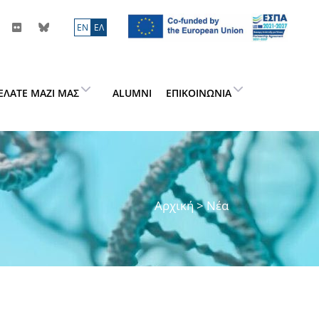
ΕN
ΕΛ
ΕΛΆΤΕ ΜΑΖΊ ΜΑΣ
ALUMNI
ΕΠΙΚΟΙΝΩΝΊΑ
Αρχική
> Νέα