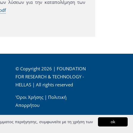
όμων λύσεων για την καταπολέμηση των
pdf
© Copyright 2026 | FOUNDATION
FOR RESEARCH & TECHNOLOGY -
HELLAS | All rights reserved
'Οροι Χρήσης
|
Πολιτική
Απορρήτου
Powered by
Apogee Information Systems
ράμματος περιήγησης, συμφωνείτε με τη χρήση των
ok