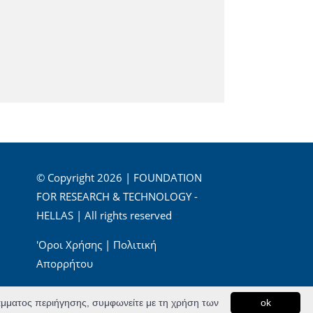
© Copyright 2026 | FOUNDATION
FOR RESEARCH & TECHNOLOGY -
HELLAS | All rights reserved
'Οροι Χρήσης
|
Πολιτική
Απορρήτου
Powered by
Apogee Information Systems
ράμματος περιήγησης, συμφωνείτε με τη χρήση των
ok