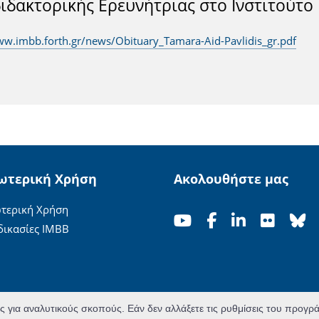
ιδακτορικής Ερευνήτριας στο Ινστιτούτο
ww.imbb.forth.gr/news/Obituary_Tamara-Aid-Pavlidis_gr.pdf
ωτερική Χρήση
Ακολουθήστε μας
τερική Χρήση
δικασίες ΙΜΒΒ
ες για αναλυτικούς σκοπούς. Εάν δεν αλλάξετε τις ρυθμίσεις του προγ