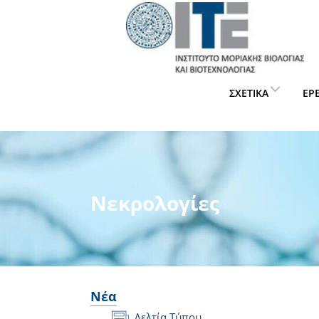
ΣΧΕΤΙΚΆ
ΈΡ
Νεκρολογίες
Νέα
Δελτία Τύπου