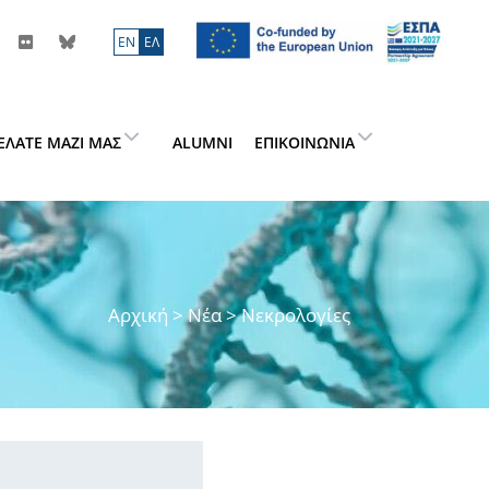
ΕN
ΕΛ
ΕΛΆΤΕ ΜΑΖΊ ΜΑΣ
ALUMNI
ΕΠΙΚΟΙΝΩΝΊΑ
Αρχική
>
Νέα
> Νεκρολογίες