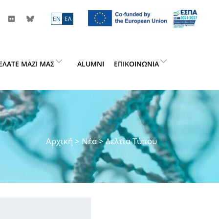
ΕN
ΕΛ
ΕΛΆΤΕ ΜΑΖΊ ΜΑΣ
ALUMNI
ΕΠΙΚΟΙΝΩΝΊΑ
Αρχική
>
Νέα
> Δελτία Τύπου