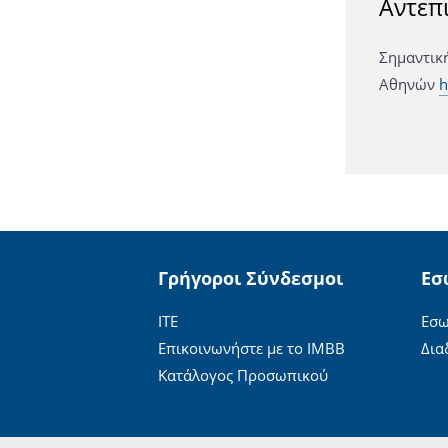
Αντεπ
Σημαντικ
Αθηνών
h
Γρήγοροι Σύνδεσμοι
Εσ
ΙΤΕ
Εσω
Επικοινωνήστε με το ΙΜΒΒ
Δια
Κατάλογος Προσωπικού