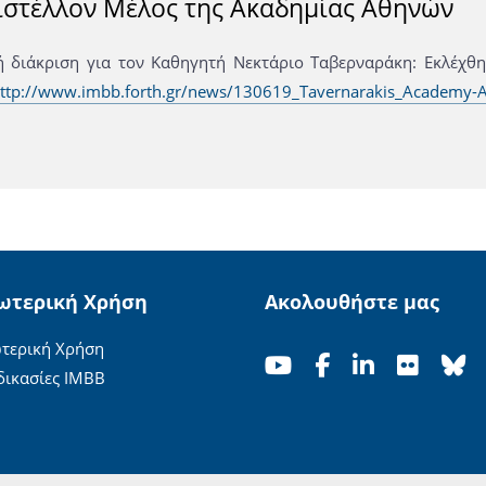
ιστέλλον Μέλος της Ακαδημίας Αθηνών
ή διάκριση για τον Καθηγητή Νεκτάριο Ταβερναράκη: Εκλέχθ
ttp://www.imbb.forth.gr/news/130619_Tavernarakis_Academy-A
ωτερική Χρήση
Ακολουθήστε μας
τερική Χρήση
δικασίες ΙΜΒΒ