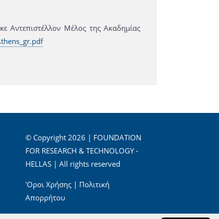
ηκε Αντεπιστέλλον Μέλος της Ακαδημίας
thens_gr.pdf
© Copyright 2026 | FOUNDATION
FOR RESEARCH & TECHNOLOGY -
HELLAS | All rights reserved
'Οροι Χρήσης
|
Πολιτική
Απορρήτου
Powered by
Apogee Information Systems