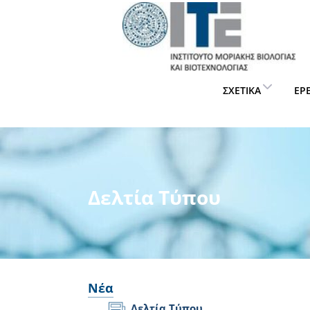
ΣΧΕΤΙΚΆ
ΈΡ
Δελτία Τύπου
Νέα
Δελτία Τύπου