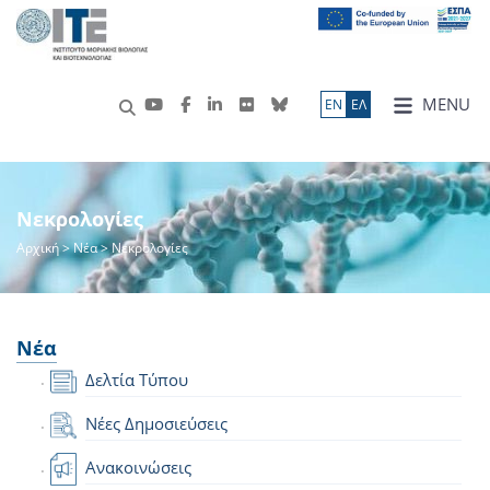
MENU
ΕN
ΕΛ
Νεκρολογίες
Αρχική
>
Νέα
> Νεκρολογίες
Νέα
Δελτία Τύπου
Νέες Δημοσιεύσεις
Ανακοινώσεις