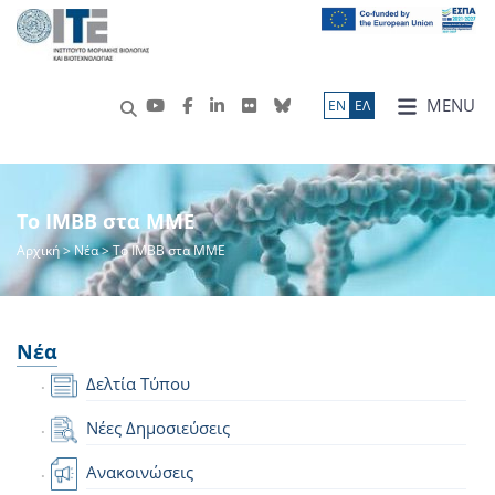
MENU
ΕN
ΕΛ
Το IMBB στα ΜΜΕ
Αρχική
>
Νέα
> Το IMBB στα ΜΜΕ
Νέα
Δελτία Τύπου
Νέες Δημοσιεύσεις
Ανακοινώσεις