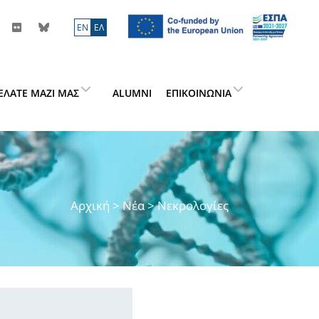
ΕN
ΕΛ
ΕΛΆΤΕ ΜΑΖΊ ΜΑΣ
ALUMNI
ΕΠΙΚΟΙΝΩΝΊΑ
Αρχική
>
Νέα
> Νεκρολογίες