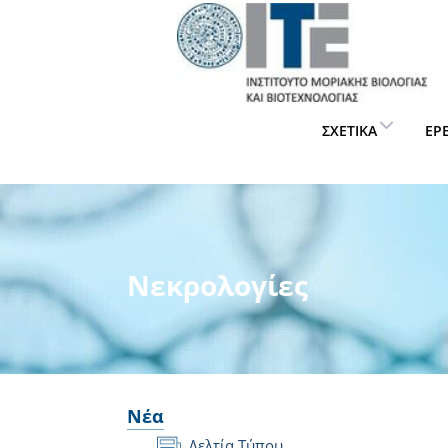
ΣΧΕΤΙΚΆ
ΈΡ
Νεκρολογίες
Νέα
Δελτία Τύπου