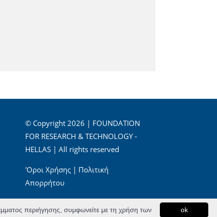
© Copyright 2026 | FOUNDATION
FOR RESEARCH & TECHNOLOGY -
HELLAS | All rights reserved
'Οροι Χρήσης
|
Πολιτική
Απορρήτου
Powered by
Apogee Information Systems
ράμματος περιήγησης, συμφωνείτε με τη χρήση των
ok