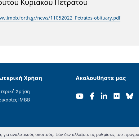
τούτου Κυριάκου Πετράτου
ww.imbb.forth.gr/news/11052022_Petratos-obituary.pdf
ωτερική Χρήση
Ακολουθήστε μας
τερική Χρήση
δικασίες ΙΜΒΒ
ες για αναλυτικούς σκοπούς. Εάν δεν αλλάξετε τις ρυθμίσεις του προγ