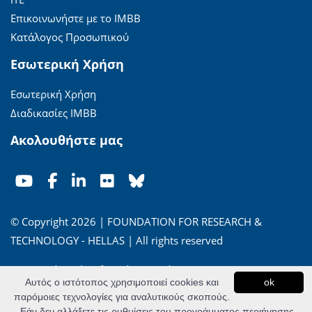
Επικοινωνήστε με το ΙΜΒΒ
Κατάλογος Προσωπικού
Εσωτερική Χρήση
Εσωτερική Χρήση
Διαδικασίες ΙΜΒΒ
Ακολουθήστε μας
© Copyright 2026 | FOUNDATION FOR RESEARCH &
TECHNOLOGY - HELLAS | All rights reserved
'Οροι Χρήσης
|
Πολιτική Απορρήτου
Αυτός ο ιστότοπος χρησιμοποιεί cookies και
ok
παρόμοιες τεχνολογίες για αναλυτικούς σκοπούς.
Powered by
Apogee Information Systems
Εάν δεν αλλάξετε τις ρυθμίσεις του προγράμματος περιήγησης,