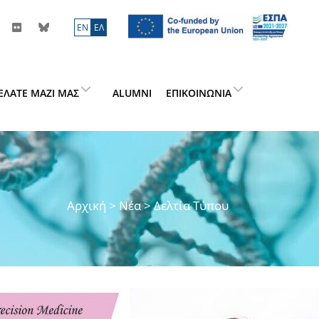
ΕN
ΕΛ
ΕΛΆΤΕ ΜΑΖΊ ΜΑΣ
ALUMNI
ΕΠΙΚΟΙΝΩΝΊΑ
Αρχική
>
Νέα
> Δελτία Τύπου