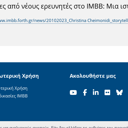
ες από νέους ερευνητές στο ΙΜΒΒ: Μια ισ
ww.imbb.forth.gr/news/20102023_Christina Cheimonidi_storytell
ωτερική Χρήση
Ακολουθήστε μας
τερική Χρήση
δικασίες ΙΜΒΒ
ες για αναλυτικούς σκοπούς. Εάν δεν αλλάξετε τις ρυθμίσεις του προγ