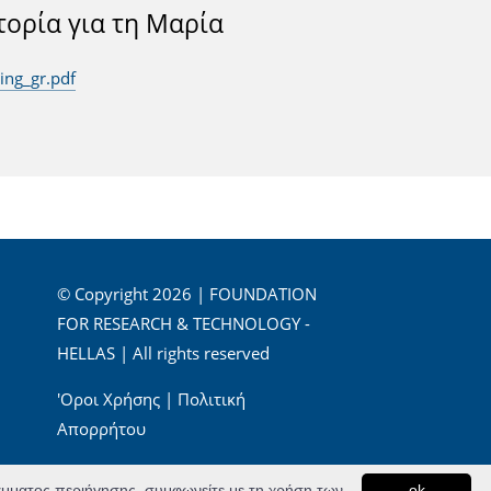
τορία για τη Μαρία
ing_gr.pdf
© Copyright 2026 | FOUNDATION
FOR RESEARCH & TECHNOLOGY -
HELLAS | All rights reserved
'Οροι Χρήσης
|
Πολιτική
Απορρήτου
Powered by
Apogee Information Systems
ράμματος περιήγησης, συμφωνείτε με τη χρήση των
ok