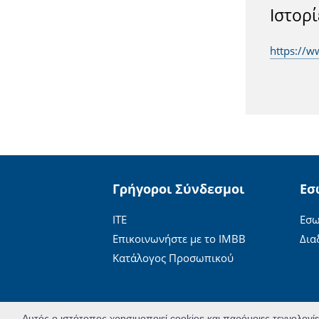
Ιστορί
https://w
Γρήγοροι Σύνδεσμοι
Εσ
ΙΤΕ
Εσω
Επικοινωνήστε με το ΙΜΒΒ
Δια
Κατάλογος Προσωπικού
Αυτός ο ιστότοπος χρησιμοποιεί cookies και παρόμοιες τεχνολογί