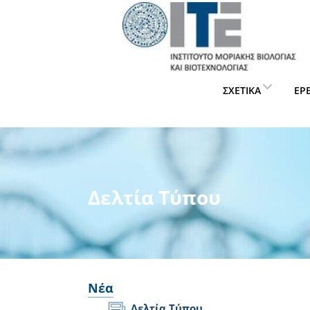
ΣΧΕΤΙΚΆ
ΈΡ
Δελτία Τύπου
Νέα
Δελτία Τύπου