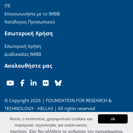
ΙΤΕ
Επικοινωνήστε με το ΙΜΒΒ
Κατάλογος Προσωπικού
Εσωτερική Χρήση
Εσωτερική Χρήση
Διαδικασίες ΙΜΒΒ
Ακολουθήστε μας
© Copyright 2026 | FOUNDATION FOR RESEARCH &
TECHNOLOGY - HELLAS | All rights reserved
Αυτός ο ιστότοπος χρησιμοποιεί cookies και
ok
'Οροι Χρήσης
|
Πολιτική Απορρήτου
παρόμοιες τεχνολογίες για αναλυτικούς
σκοπούς. Εάν δεν αλλάξετε τις ρυθμίσεις του προγράμματος