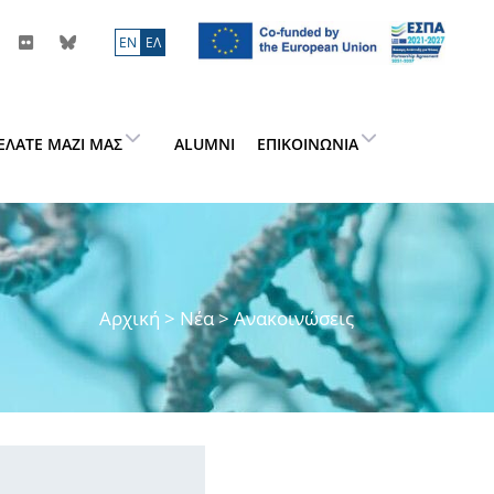
ΕN
ΕΛ
ΕΛΆΤΕ ΜΑΖΊ ΜΑΣ
ALUMNI
ΕΠΙΚΟΙΝΩΝΊΑ
Αρχική
>
Νέα
> Ανακοινώσεις