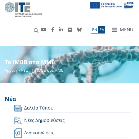
MENU
ΕN
ΕΛ
Το IMBB στα ΜΜΕ
Αρχική
>
Νέα
> Το IMBB στα ΜΜΕ
Νέα
Δελτία Τύπου
Νέες Δημοσιεύσεις
Ανακοινώσεις