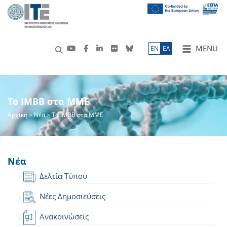
MENU
ΕN
ΕΛ
Το IMBB στα ΜΜΕ
Αρχική
>
Νέα
> Το IMBB στα ΜΜΕ
Νέα
Δελτία Τύπου
Νέες Δημοσιεύσεις
Ανακοινώσεις