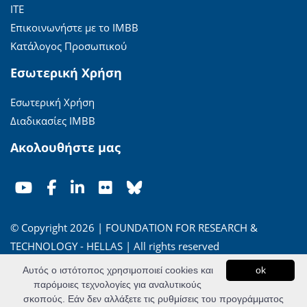
ΙΤΕ
Επικοινωνήστε με το ΙΜΒΒ
Κατάλογος Προσωπικού
Εσωτερική Χρήση
Εσωτερική Χρήση
Διαδικασίες ΙΜΒΒ
Ακολουθήστε μας
© Copyright 2026 | FOUNDATION FOR RESEARCH &
TECHNOLOGY - HELLAS | All rights reserved
Αυτός ο ιστότοπος χρησιμοποιεί cookies και
ok
'Οροι Χρήσης
|
Πολιτική Απορρήτου
παρόμοιες τεχνολογίες για αναλυτικούς
σκοπούς. Εάν δεν αλλάξετε τις ρυθμίσεις του προγράμματος
Powered by
Apogee Information Systems