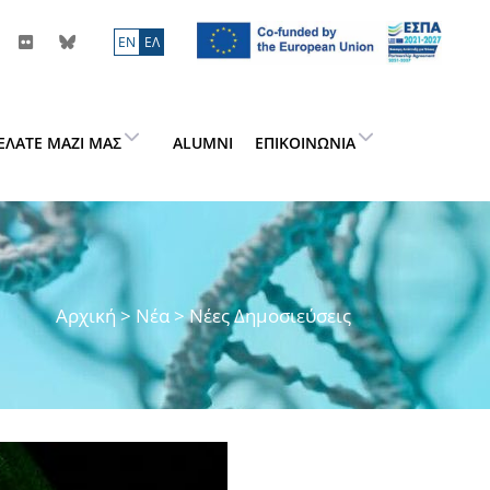
ΕN
ΕΛ
ΕΛΆΤΕ ΜΑΖΊ ΜΑΣ
ALUMNI
ΕΠΙΚΟΙΝΩΝΊΑ
Αρχική
>
Νέα
> Νέες Δημοσιεύσεις