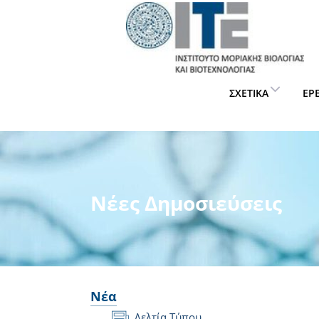
ΣΧΕΤΙΚΆ
ΈΡ
Νέες Δημοσιεύσεις
Νέα
Δελτία Τύπου