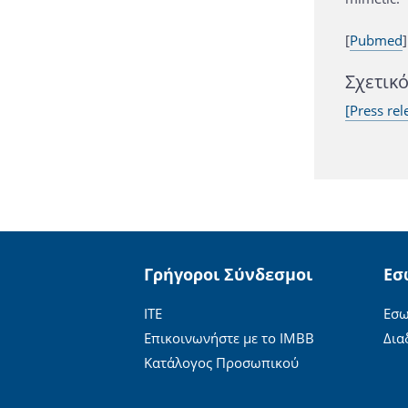
[
Pubmed
]
Σχετικ
[Press rel
Γρήγοροι Σύνδεσμοι
Εσ
ΙΤΕ
Εσω
Επικοινωνήστε με το ΙΜΒΒ
Δια
Κατάλογος Προσωπικού