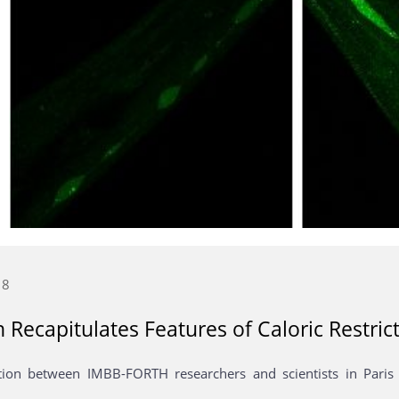
18
n Recapitulates Features of Caloric Restric
tion between IMBB-FORTH researchers and scientists in Paris u