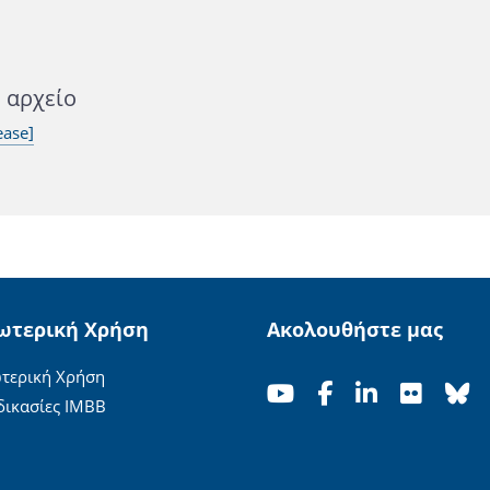
ό αρχείο
ease]
ωτερική Χρήση
Ακολουθήστε μας
τερική Χρήση
δικασίες ΙΜΒΒ