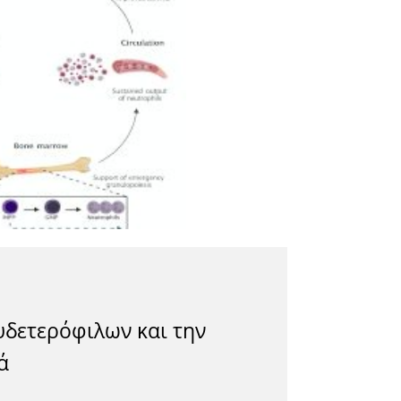
υδετερόφιλων και την
ά