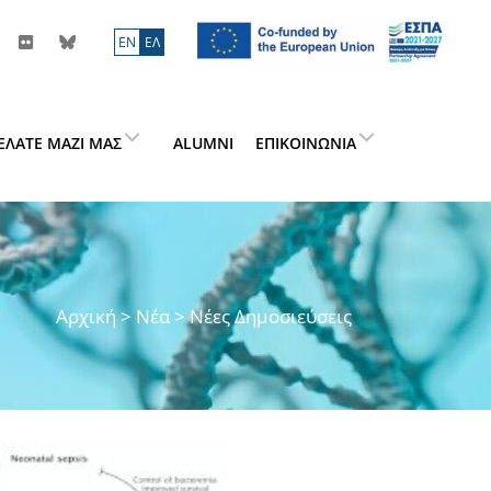
ΕN
ΕΛ
ΕΛΆΤΕ ΜΑΖΊ ΜΑΣ
ALUMNI
ΕΠΙΚΟΙΝΩΝΊΑ
Αρχική
>
Νέα
> Νέες Δημοσιεύσεις