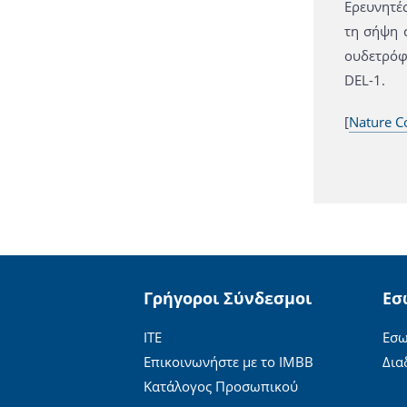
Ερευνητέ
τη σήψη 
ουδετρόφι
DEL-1.
[
Nature C
Γρήγοροι Σύνδεσμοι
Εσ
ΙΤΕ
Εσω
Επικοινωνήστε με το ΙΜΒΒ
Δια
Κατάλογος Προσωπικού