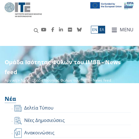
MENU
ΕN
ΕΛ
Ομάδα Ισότητας Φύλων του ΙΜΒΒ - News
feed
Αρχική
>
Νέα
> Ομάδα Ισότητας Φύλων του ΙΜΒΒ - News feed
Νέα
Δελτία Τύπου
Νέες Δημοσιεύσεις
Ανακοινώσεις