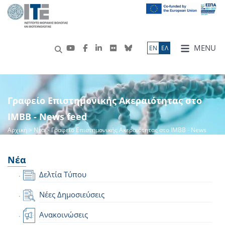
MENU
ΕN
ΕΛ
Γραφείο Επιστημονικής Ακεραιότητας στο
ΙΜΒΒ - News feed
Αρχική
>
Νέα
> Γραφείο Επιστημονικής Ακεραιότητας στο ΙΜΒΒ - News
feed
Νέα
Δελτία Τύπου
Νέες Δημοσιεύσεις
Ανακοινώσεις