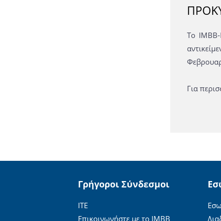
ΠΡΟΚΥ
To ΙΜΒΒ-
αντικείμ
Φεβρουαρ
Για περι
Γρήγοροι Σύνδεσμοι
Εσ
ΙΤΕ
Εσω
Επικοινωνήστε με το ΙΜΒΒ
Δια