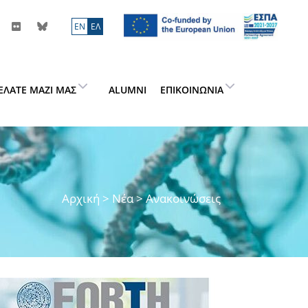
ΕN
ΕΛ
ΕΛΆΤΕ ΜΑΖΊ ΜΑΣ
ALUMNI
ΕΠΙΚΟΙΝΩΝΊΑ
Αρχική
>
Νέα
> Ανακοινώσεις