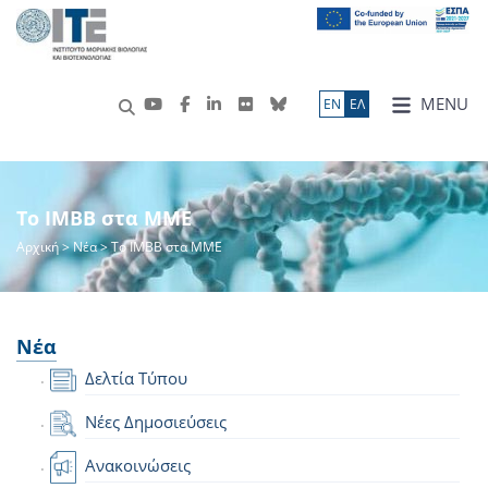
MENU
ΕN
ΕΛ
Το IMBB στα ΜΜΕ
Αρχική
>
Νέα
> Το IMBB στα ΜΜΕ
Νέα
Δελτία Τύπου
Νέες Δημοσιεύσεις
Ανακοινώσεις