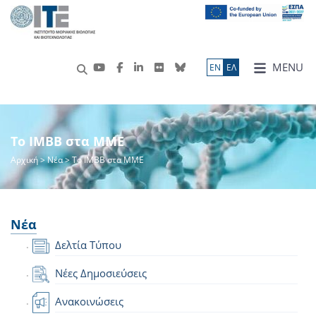
MENU
ΕN
ΕΛ
Το IMBB στα ΜΜΕ
Αρχική
>
Νέα
> Το IMBB στα ΜΜΕ
Νέα
Δελτία Τύπου
Νέες Δημοσιεύσεις
Ανακοινώσεις