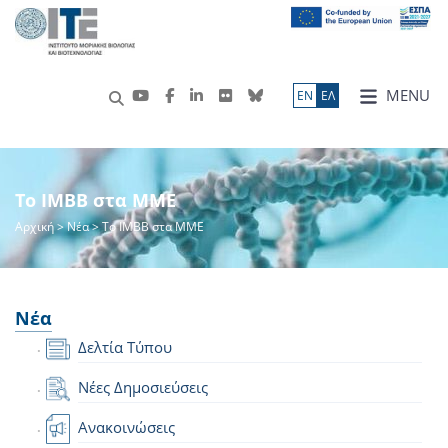
MENU
ΕN
ΕΛ
Το IMBB στα ΜΜΕ
Αρχική
>
Νέα
> Το IMBB στα ΜΜΕ
Νέα
Δελτία Τύπου
Νέες Δημοσιεύσεις
Ανακοινώσεις