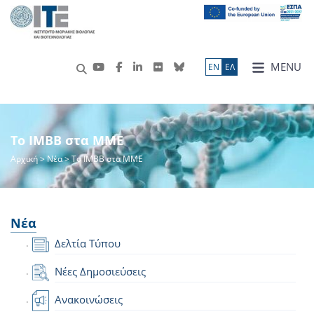
MENU
ΕN
ΕΛ
Το IMBB στα ΜΜΕ
Αρχική
>
Νέα
> Το IMBB στα ΜΜΕ
Νέα
Δελτία Τύπου
Νέες Δημοσιεύσεις
Ανακοινώσεις