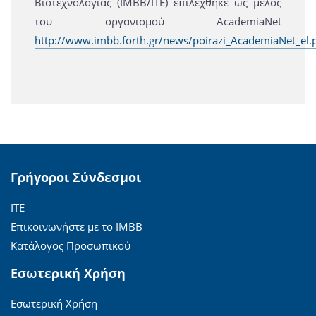
Βιοτεχνολογίας (ΙΜΒΒ/ΙΤΕ) επιλέχθηκε ως μέλος
του οργανισμού AcademiaNet
http://www.imbb.forth.gr/news/poirazi_AcademiaNet_el.
Γρήγοροι Σύνδεσμοι
ΙΤΕ
Επικοινωνήστε με το ΙΜΒΒ
Κατάλογος Προσωπικού
Εσωτερική Χρήση
Εσωτερική Χρήση