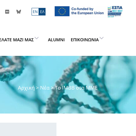
ΕN
ΕΛ
ΕΛΆΤΕ ΜΑΖΊ ΜΑΣ
ALUMNI
ΕΠΙΚΟΙΝΩΝΊΑ
Αρχική
>
Νέα
> Το IMBB στα ΜΜΕ