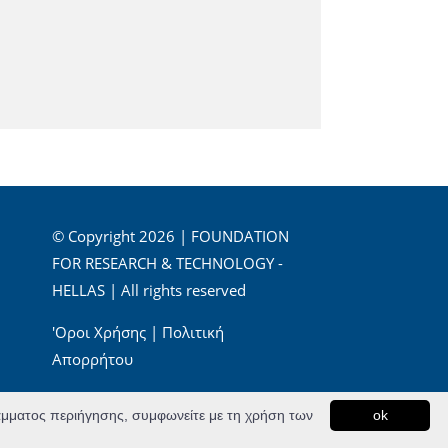
© Copyright 2026 | FOUNDATION
FOR RESEARCH & TECHNOLOGY -
HELLAS | All rights reserved
'Οροι Χρήσης
|
Πολιτική
Απορρήτου
Powered by
Apogee Information Systems
ράμματος περιήγησης, συμφωνείτε με τη χρήση των
ok