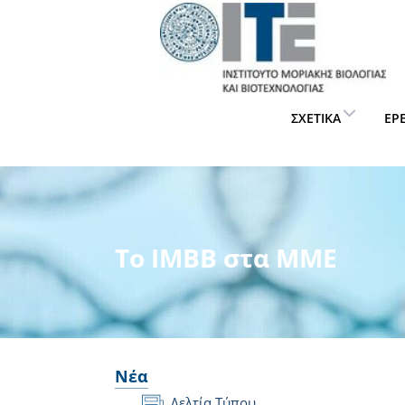
ΣΧΕΤΙΚΆ
ΈΡ
Το IMBB στα ΜΜΕ
Νέα
Δελτία Τύπου