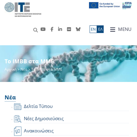
MENU
ΕN
ΕΛ
Το IMBB στα ΜΜΕ
Αρχική
>
Νέα
> Το IMBB στα ΜΜΕ
Νέα
Δελτία Τύπου
Νέες Δημοσιεύσεις
Ανακοινώσεις