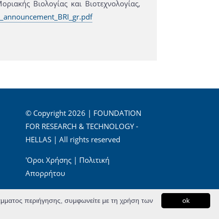
οριακής Βιολογίας και Βιοτεχνολογίας,
l_announcement_BRI_gr.pdf
© Copyright 2026 | FOUNDATION
FOR RESEARCH & TECHNOLOGY -
HELLAS | All rights reserved
'Οροι Χρήσης
|
Πολιτική
Απορρήτου
Powered by
Apogee Information Systems
ράμματος περιήγησης, συμφωνείτε με τη χρήση των
ok