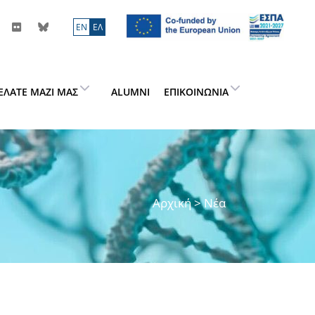
ΕN
ΕΛ
ΕΛΆΤΕ ΜΑΖΊ ΜΑΣ
ALUMNI
ΕΠΙΚΟΙΝΩΝΊΑ
Αρχική
> Νέα