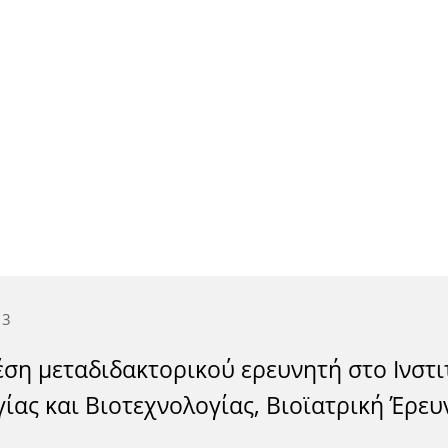
13
έση μεταδιδακτορικού ερευνητή στο Ινστ
ίας και Βιοτεχνολογίας, Βιοϊατρική Έρευ