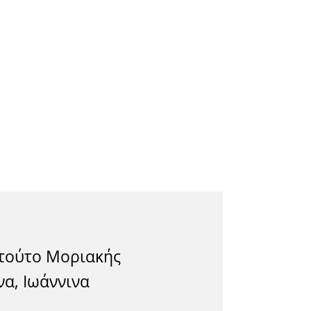
ιτούτο Μοριακής
να, Ιωάννινα