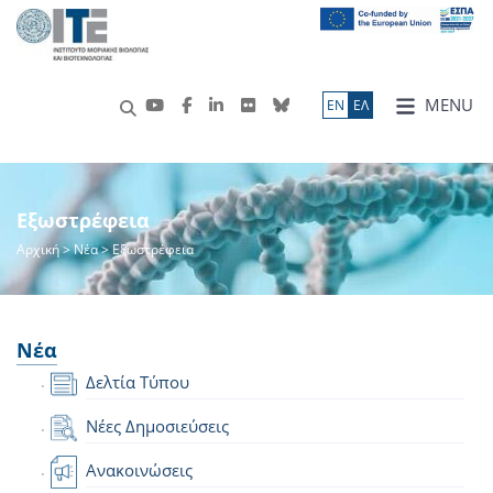
MENU
ΕN
ΕΛ
Εξωστρέφεια
Αρχική
>
Νέα
> Εξωστρέφεια
Νέα
Δελτία Τύπου
Νέες Δημοσιεύσεις
Ανακοινώσεις