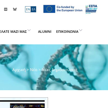
ΕN
ΕΛ
ΕΛΆΤΕ ΜΑΖΊ ΜΑΣ
ALUMNI
ΕΠΙΚΟΙΝΩΝΊΑ
Αρχική
>
Νέα
> Νέες Δημοσιεύσεις