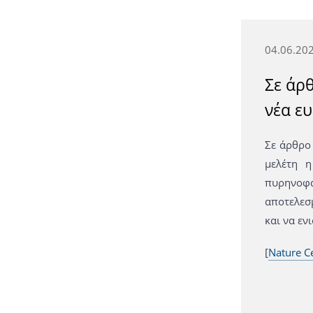
04.06.20
Σε άρθ
νέα ε
Σε άρθρο
μελέτη η
πυρηνοφα
αποτελεσ
και να εν
[
Nature Ce