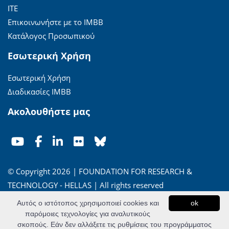
ΙΤΕ
Επικοινωνήστε με το ΙΜΒΒ
Κατάλογος Προσωπικού
Εσωτερική Χρήση
Εσωτερική Χρήση
Διαδικασίες ΙΜΒΒ
Ακολουθήστε μας
© Copyright 2026 | FOUNDATION FOR RESEARCH &
TECHNOLOGY - HELLAS | All rights reserved
Αυτός ο ιστότοπος χρησιμοποιεί cookies και
ok
'Οροι Χρήσης
|
Πολιτική Απορρήτου
παρόμοιες τεχνολογίες για αναλυτικούς
σκοπούς. Εάν δεν αλλάξετε τις ρυθμίσεις του προγράμματος
Powered by
Apogee Information Systems