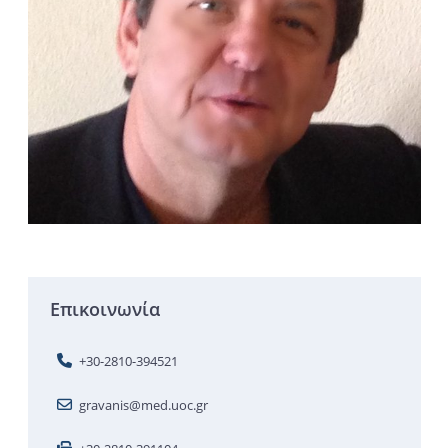
Επικοινωνία
+30-2810-394521
gravanis@med.uoc.gr