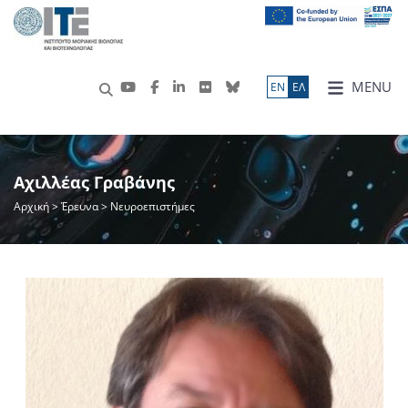
MENU
ΕN
ΕΛ
Αχιλλέας Γραβάνης
Αρχική
>
Έρευνα
> Νευροεπιστήμες