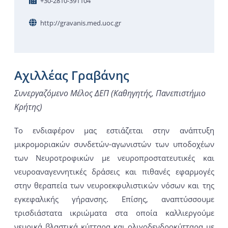
+30-2810-391104
http://gravanis.med.uoc.gr
Αχιλλέας Γραβάνης
Συνεργαζόμενο Μέλος ΔΕΠ (Καθηγητής, Πανεπιστήμιο
Κρήτης)
Το ενδιαφέρον μας εστιάζεται στην ανάπτυξη
μικρομοριακών συνδετών-αγωνιστών των υποδοχέων
των Νευροτροφικών με νευροπροστατευτικές και
νευροαναγεννητικές δράσεις και πιθανές εφαρμογές
στην θεραπεία των νευροεκφυλιστικών νόσων και της
εγκεφαλικής γήρανσης. Επίσης, αναπτύσσουμε
τρισδιάστατα ικριώματα στα οποία καλλιεργούμε
νευρικά βλαστικά κύτταρα και ολιγοδενδροκύτταρα με