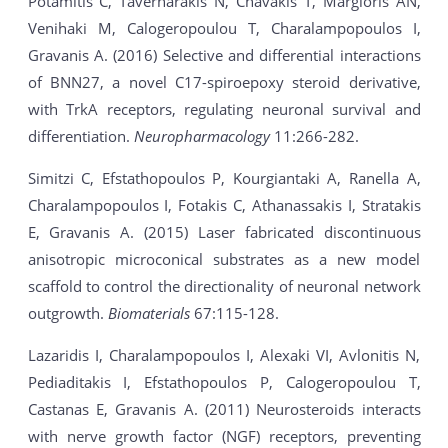
Potamitis C, Tavernarakis N, Chavakis T, Margioris AN,
Venihaki M, Calogeropoulou T, Charalampopoulos I,
Gravanis A. (2016) Selective and differential interactions
of BNN27, a novel C17-spiroepoxy steroid derivative,
with TrkA receptors, regulating neuronal survival and
differentiation.
Neuropharmacology
11:266-282.
Simitzi C, Efstathopoulos P, Kourgiantaki A, Ranella A,
Charalampopoulos I, Fotakis C, Athanassakis I, Stratakis
E, Gravanis A. (2015) Laser fabricated discontinuous
anisotropic microconical substrates as a new model
scaffold to control the directionality of neuronal network
outgrowth.
Biomaterials
67:115-128.
Lazaridis I, Charalampopoulos I, Alexaki VI, Avlonitis N,
Pediaditakis I, Efstathopoulos P, Calogeropoulou T,
Castanas E, Gravanis A. (2011) Neurosteroids interacts
with nerve growth factor (NGF) receptors, preventing