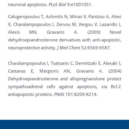
neuronal apoptosis.
PLoS Biol
9:e1001051.
Calogeropoulou T, Avlonitis N, Minas V, Pantzou A, Alexi
X, Charalampopoulos I, Zervou M, Vergou V, Lazaridis I,
Alexis MN, Gravanis A. (2009) Novel
dehydroepiandrosterone derivatives with anti-apoptotic,
neuroprotective activity.
J Med Chem
52:6569-6587.
Charalampopoulos I, Tsatsanis C, Dermitzaki E, Alexaki I,
Castanas E, Margioris AN, Gravanis A. (2004)
Dehydroepiandrosterone and allopregnanolone protect
sympathoadrenal cells against apoptosis, via Bcl-2
antiapoptotic proteins.
PNAS
101:8209-8214.